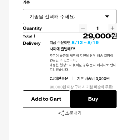
기종
Quantity
29,000
1
Total
8/12 ~ 8/19
지금 주문하면
Delivery
사이에 출발해요!
주문이 급증해 제작이 지연될 경우 배송 일정이
변동될 수 있습니다.
예정된 일정보다 늦어질 경우 문자 메시지로 안내
드리겠습니다.
CJ대한통운
|
기본 배송비 3,000원
80,000원 이상 구매 시 기본 배송비 무료!
Add to Cart
Buy
소문내기