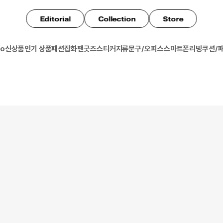
Editorial
Collection
Store
io
신상품
인기 상품
패션잡화
팬굿즈
스티커
지류
문구/오피스
스마트폰
리빙
쿠션/