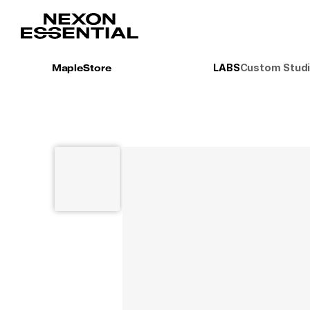
전체 상품
팬굿즈
문구/오피스
스마트폰
액자
LABS
Custom Stud
MapleStore