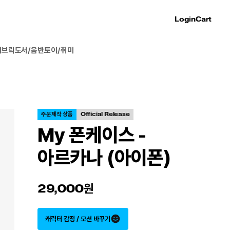
Login
Cart
패브릭
도서/음반
토이/취미
주문제작 상품
Official Release
My 폰케이스 -
아르카나 (아이폰)
29,000
캐릭터 감정 / 모션 바꾸기