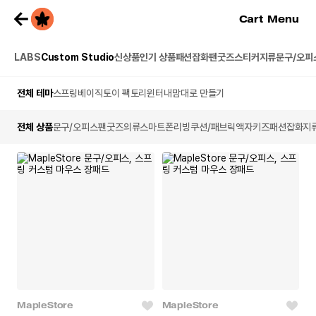
Cart
Menu
LABS
Custom Studio
신상품
인기 상품
패션잡화
팬굿즈
스티커
지류
문구/오피
전체 테마
스프링
베이직
토이 팩토리
윈터
내맘대로 만들기
전체 상품
문구/오피스
팬굿즈
의류
스마트폰
리빙
쿠션/패브릭
액자
키즈
패션잡화
지
MapleStore
MapleStore