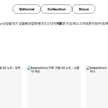
Editorial
Collection
Store
io
신상품
인기 상품
패션잡화
팬굿즈
스티커
지류
문구/오피스
스마트폰
리빙
쿠션/