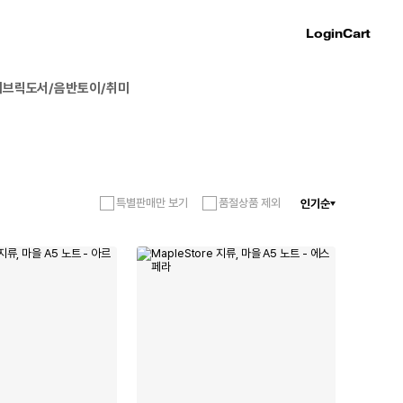
Login
Cart
패브릭
도서/음반
토이/취미
특별판매만 보기
품절상품 제외
인기순