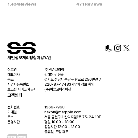
1,404
Reviews
471
Reviews
개인정보처리방침
이용약관
상호명
㈜넥슨코리아
대표이사
강대현·김정욱
주소
경기도 성남시 분당구 판교로 256번길 7
사업자등록번호
220-87-17483
사업자 정보 확인
호스팅 서비스 제공자
(주)마플코퍼레이션
고객센터
전화번호
1566-7960
이메일
nexon@marpple.com
주소
서울 금천구 가산디지털1로 75-24 10F
운영시간
평일 10:00 - 18:00
점심시간 12:00 - 13:00
공휴일, 주말 휴무