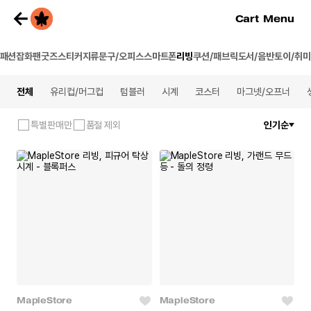
Cart
Menu
패션잡화
팬굿즈
스티커
지류
문구/오피스
스마트폰
리빙
쿠션/패브릭
도서/음반
토이/취미
전체
유리컵/머그컵
텀블러
시계
코스터
마그넷/오프너
특별판매만
품절 제외
인기순
MapleStore
MapleStore