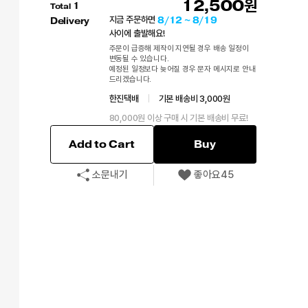
12,500
1
Total
8/12 ~ 8/19
지금 주문하면
Delivery
사이에 출발해요!
주문이 급증해 제작이 지연될 경우 배송 일정이
변동될 수 있습니다.
예정된 일정보다 늦어질 경우 문자 메시지로 안내
드리겠습니다.
한진택배
|
기본 배송비 3,000원
80,000원 이상 구매 시 기본 배송비 무료!
Add to Cart
Buy
소문내기
좋아요
45