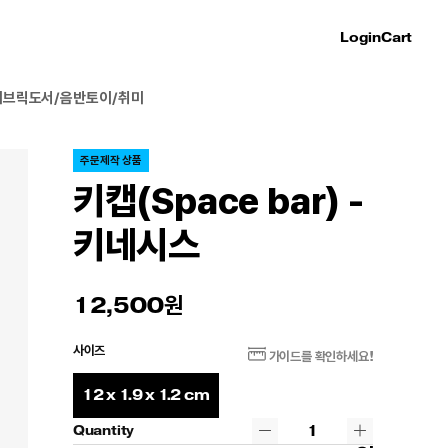
Login
Cart
패브릭
도서/음반
토이/취미
주문제작 상품
키캡(Space bar) -
키네시스
12,500
사이즈
가이드를 확인하세요!
12 x 1.9 x 1.2 cm
Quantity