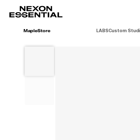
LABS
Custom Stud
MapleStore