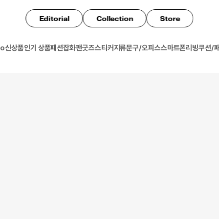
Editorial
Collection
Store
io
신상품
인기 상품
패션잡화
팬굿즈
스티커
지류
문구/오피스
스마트폰
리빙
쿠션/