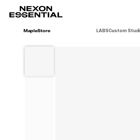
LABS
Custom Stud
MapleStore