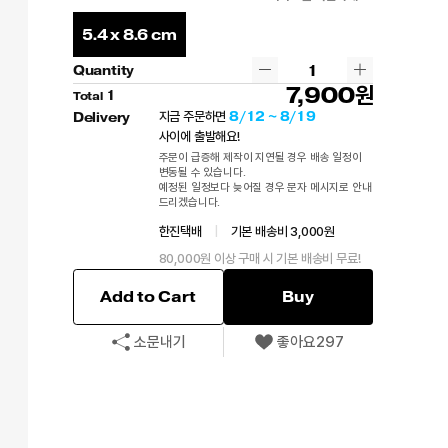
5.4 x 8.6 cm
Quantity
7,900
1
Total
8/12 ~ 8/19
지금 주문하면
Delivery
사이에 출발해요!
주문이 급증해 제작이 지연될 경우 배송 일정이
변동될 수 있습니다.
예정된 일정보다 늦어질 경우 문자 메시지로 안내
드리겠습니다.
한진택배
|
기본 배송비 3,000원
80,000원 이상 구매 시 기본 배송비 무료!
Add to Cart
Buy
소문내기
좋아요
297