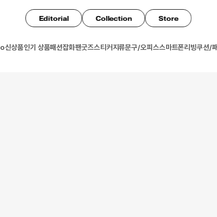
Editorial
Collection
Store
io
신상품
인기 상품
패션잡화
팬굿즈
스티커
지류
문구/오피스
스마트폰
리빙
쿠션/