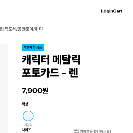
Login
Cart
패브릭
도서/음반
토이/취미
주문제작 상품
캐릭터 메탈릭
포토카드 - 렌
7,900
색상
메탈릭
사이즈
가이드를 확인하세요!