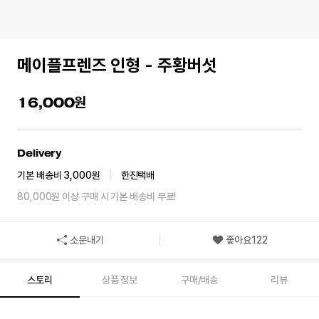
메이플프렌즈 인형 - 주황버섯
16,000
Delivery
기본 배송비 3,000원
|
한진택배
80,000원 이상 구매 시 기본 배송비 무료!
소문내기
좋아요
122
스토리
상품 정보
구매/배송
리뷰