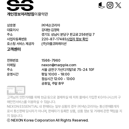
개인정보처리방침
이용약관
상호명
㈜넥슨코리아
대표이사
강대현·김정욱
주소
경기도 성남시 분당구 판교로 256번길 7
사업자등록번호
220-87-17483
사업자 정보 확인
호스팅 서비스 제공자
(주)마플코퍼레이션
고객센터
전화번호
1566-7960
이메일
nexon@marpple.com
주소
서울 금천구 가산디지털1로 75-24 10F
운영시간
평일 10:00 - 18:00
점심시간 12:00 - 13:00
공휴일, 주말 휴무
고객님의 안전거래를 위해 현금 등으로 결제하실 때 저희 몰에서 가입한 KG이니시스의 구
매안전서비스를 이용하실 수 있습니다.
NEXON ESSENTIAL 내 판매되는 일부 상품의 경우 ㈜넥슨코리아는 통신판매중개자
로서 통신판매 당사자가 아니며, 판매자가 등록한 상품, 상품 정보 및 거래에 관한 책임을 지
지 않습니다.
ⓒ NEXON Korea Corporation All Rights Reserved.