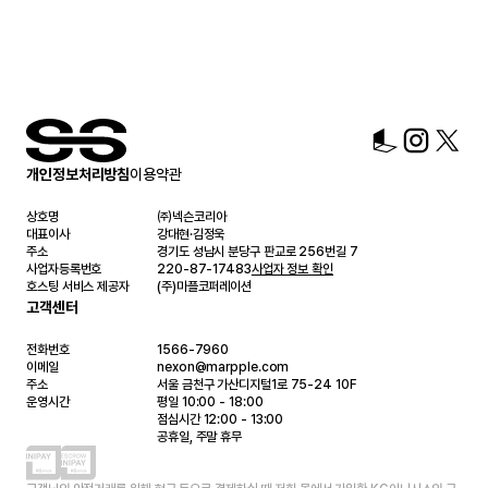
개인정보처리방침
이용약관
상호명
㈜넥슨코리아
대표이사
강대현·김정욱
주소
경기도 성남시 분당구 판교로 256번길 7
사업자등록번호
220-87-17483
사업자 정보 확인
호스팅 서비스 제공자
(주)마플코퍼레이션
고객센터
전화번호
1566-7960
이메일
nexon@marpple.com
주소
서울 금천구 가산디지털1로 75-24 10F
운영시간
평일 10:00 - 18:00
점심시간 12:00 - 13:00
공휴일, 주말 휴무