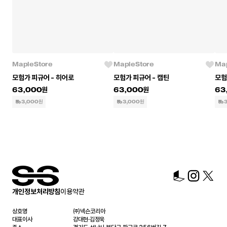
MapleStore
MapleStore
Map
모험가 피규어 - 히어로
모험가 피규어 - 캡틴
모험
63,000
63,000
63
3,000원
3,000원
개인정보처리방침
이용약관
상호명
㈜넥슨코리아
대표이사
강대현·김정욱