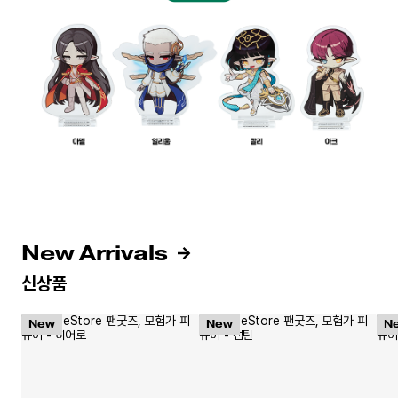
New Arrivals
신상품
New
New
N