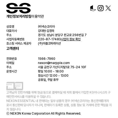
개인정보처리방침
이용약관
상호명
㈜넥슨코리아
대표이사
강대현·김정욱
주소
경기도 성남시 분당구 판교로 256번길 7
사업자등록번호
220-87-17483
사업자 정보 확인
호스팅 서비스 제공자
(주)마플코퍼레이션
고객센터
전화번호
1566-7960
이메일
nexon@marpple.com
주소
서울 금천구 가산디지털1로 75-24 10F
운영시간
평일 10:00 - 18:00
점심시간 12:00 - 13:00
공휴일, 주말 휴무
고객님의 안전거래를 위해 현금 등으로 결제하실 때 저희 몰에서 가입한 KG이니시스의 구
매안전서비스를 이용하실 수 있습니다.
NEXON ESSENTIAL 내 판매되는 일부 상품의 경우 ㈜넥슨코리아는 통신판매중개자
로서 통신판매 당사자가 아니며, 판매자가 등록한 상품, 상품 정보 및 거래에 관한 책임을 지
지 않습니다.
ⓒ NEXON Korea Corporation All Rights Reserved.