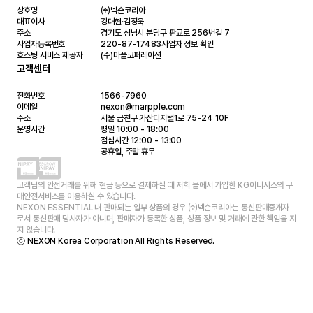
상호명
㈜넥슨코리아
대표이사
강대현·김정욱
주소
경기도 성남시 분당구 판교로 256번길 7
사업자등록번호
220-87-17483
사업자 정보 확인
호스팅 서비스 제공자
(주)마플코퍼레이션
고객센터
전화번호
1566-7960
이메일
nexon@marpple.com
주소
서울 금천구 가산디지털1로 75-24 10F
운영시간
평일 10:00 - 18:00
점심시간 12:00 - 13:00
공휴일, 주말 휴무
고객님의 안전거래를 위해 현금 등으로 결제하실 때 저희 몰에서 가입한 KG이니시스의 구
매안전서비스를 이용하실 수 있습니다.
NEXON ESSENTIAL 내 판매되는 일부 상품의 경우 ㈜넥슨코리아는 통신판매중개자
로서 통신판매 당사자가 아니며, 판매자가 등록한 상품, 상품 정보 및 거래에 관한 책임을 지
지 않습니다.
ⓒ NEXON Korea Corporation All Rights Reserved.